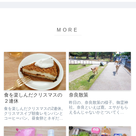
食を楽しんだクリスマスの
奈良散策
２連休
昨日の、奈良散策の様子。御霊神
社。奈良といえば鹿。エサがもら
食を楽しんだクリスマスの2連休。
えるんじゃないかとついてく
クリスマスイブ朝食レモンパンと
る…。春日大社。燈籠がたくさ
コーヒーパン。昼食卵とネギだけ
ん。ここにも鹿。草をバリバリ食
のシンプルチャーハン。夕食カレ
べてました。ならまちに戻って、
ー。食後は、スタバの『ナッツ＆
北欧雑貨の販売もしてる小さなお
キャラメルチーズケーキ』クリス