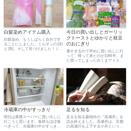
店で休憩。ほうじ茶ゼリーとほう
マス朝食昨日、出先で購入したパ
じ茶ア...
ン。メロンパンとナッツとクリ...
白髪染めアイテム購入
今日の買い出しとガーリッ
クトーストとゆかりと枝豆
白髪染め、もうしばらく自分です
のおにぎり
ることにしました。ミルボンの1剤
と2剤。そして見つけました！ミル
暑すぎるので早めに買い出しに行
ボンの頭皮保護スプレー！これで
って、帰って来たのが10時半。ま
頭皮のダメージ減ればいいけ
た買ってしまった白くまアイス。
ど…。アルカリ除去剤は、違うシ
朝ごはん野菜たっぷりサラダ。リ
ョップで頼みました。美容院と同
プトンの水だしアイスティーのア
じとはいかないけど、これでだ
ールグレイを買ったので、アイス
い...
ミルクティーを作りました。水分
多めのスイカは、朝にぴったり...
冷蔵庫の中がすっきり
足るを知る
明日は業務スーパーに買い出しに
足るを知る森鴎外の『高瀬舟』を
行こうと思います。食材もほぼ食
読み終えました。高瀬舟は、京都
べきって、冷蔵庫の中がすっきり
の高瀬川を上下する小舟という説
しました。野菜室もこの通り。ア
明から始まります。罪人が遠島、