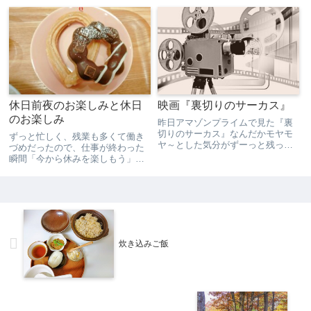
ルコールで簡単に掃除しました。
すなわち島流しの刑になると、高
業務スーパーで買った大量のりん
瀬舟に載せられて大阪まで回され
ごもあとちょっと。買い物に行っ
ます。弟を殺して遠島になった喜
たのが12月23日だったから、...
助の護送をした庄兵衛とのやり
取...
休日前夜のお楽しみと休日
映画『裏切りのサーカス』
のお楽しみ
昨日アマゾンプライムで見た『裏
切りのサーカス』なんだかモヤモ
ずっと忙しく、残業も多くて働き
ヤ～とした気分がずーっと残って
づめだったので、仕事が終わった
います。。イギリスの秘密諜報機
瞬間「今から休みを楽しもう」
関、通称「サーカス」の中に、ソ
と、数日前からドーナツが食べた
連の秘密諜報機関に情報を流して
かったのもあり、ミスドに寄っ
いる二重スパイ「もぐら」がいる
た。もう、２つ食べちゃう。左の
ことを察知したサーカスの工作
ハニーチュロは、生地がけっこう
官...
かたくて、残念なことに好みでは
なか...
炊き込みご飯