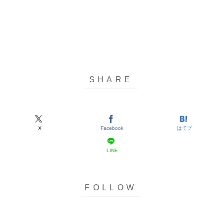
X
Facebook
はてブ
LINE