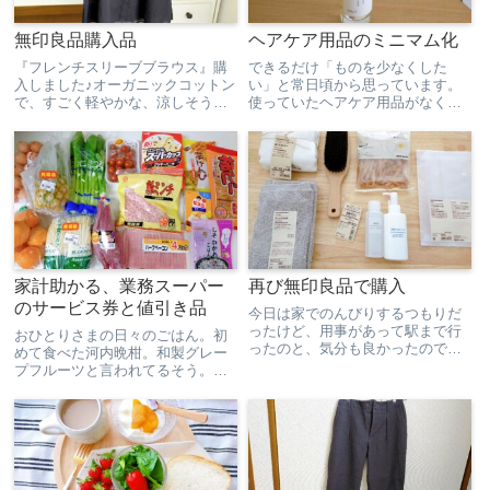
無印良品購入品
ヘアケア用品のミニマム化
『フレンチスリーブブラウス』購
できるだけ「ものを少なくした
入しました♪オーガニックコットン
い」と常日頃から思っています。
で、すごく軽やかな、涼しそうな
使っていたヘアケア用品がなくな
ブラウスです！わたしの身長は155
りそうだったので「いいタイミン
㎝ですが、長さは腰のあたりで、
グだ」と思い、アイテムを見直す
裾をだしてもINしてもいい長さで
ことにしました。使っていたのは
した。ふわっと着れて、体の線が
「ミルボンのトリートメントミル
出ないのもすごくいい！...
ク」と「＆beのワックス」ミル
ボ...
家計助かる、業務スーパー
再び無印良品で購入
のサービス券と値引き品
今日は家でのんびりするつもりだ
ったけど、用事があって駅まで行
おひとりさまの日々のごはん。初
ったのと、気分も良かったので出
めて食べた河内晩柑。和製グレー
かけてきました。少しひんやりし
プフルーツと言われてるそう。業
た外の空気を吸うと気持ちよく
務スーパーに買い出し。
て、普段通らない道を通って駅ま
で行ってみたりして。家にいたら
悶々と考えて気分が晴れなかった
か...