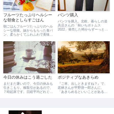
フルーツたっぷりヘルシー
パンツ購入
な朝食としらすごはん
パンツを購入。北欧、暮らしの道
具店さんの「秋いちボトムス
朝ごはんフルーツたっぷりのヘル
2022」発売した時からずーっと気
シーな朝食。妹からもらった食パ
になっていて、メジャー片手に、
ン、柔らかくてふわふわで美味し
サイズ感を手持ちのパンツと比較
かった。夜ごはん今日も簡単ごは
しては、「やっぱりやめておこ
ん。ホッとするごはん。しらすは
う」を繰り返す日々…。通販で服
あと１回分あるので、明日も食べ
を買って何度も失敗した経験か
よう。
ら、...
今日の休みはこう過ごした
ポジティブなあきらめ
まだまだ暑いので、今日の休みも
『ご本、出しときますね？』で、
引きこもり。株取引があるので、
若林さんが平野啓一郎さんに、
７時起床です。日経平均どれぐら
「あきらめるといいことがある」
い下がるのか…。下がっても平
ことを教えてくれる本ありますか
気！だってホールドしてる株ない
ね？と聞いたところ、森鴎外の
し。なんと気が楽なことか…。も
『高瀬舟』をオススメしていたの
う５年以上続けているラジオ体操
で、読んでいます。青空文庫で無
からスタート。正直めんどくさい
料でkindleにダウンロードでき...