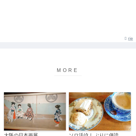
rie
大阪の日本画展
ソロ活/久しぶりに併読