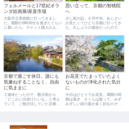
フェルメールと17世紀オラ
思い立って、京都の智積院
ンダ絵画展/産直市場
へ
大阪市立美術館に行ってきまし
少し前の話。６月中旬、あじさい
た。開館の9時30分を過ぎたぐらい
が見たくてひとり京都に行ってき
に着いたら、チケット購入の人が
た。久しぶりの連休だったので、
少しだけ並んでた。私は、事前に
「どこかに行きたい、どこ行
オンラインチケットを買っていた
く？」とずーっと考えていて、
ので、５分待たずに入ることがで
「この時期だし、あじさいが見に
きました。大きなシャンデリア。
行きたい！」となって、「行くな
見たのはこれ。『フェルメール...
ら京都だ！」と思った次第。人が
多いの...
京都で過ごす休日。誰にも
お花見でたまっていたよく
気兼ねすることなく、自由
ないものが浄化された気分
に気ままに
に
２連休だったので、数日前から
今日はひとりでお花見。満開の時
「どこかに出掛けたいな」と考え
期は過ぎ、さくらは散って、みず
ていて、ご無沙汰していた京都に
みずしい緑の葉が多く顔をのぞか
行くことにしました。「京都のど
せている木も多かったけれど、空
こに行こうか…」「そうだ！ずー
を仰いで、大きく息を吸ってみる
っと行きたかった金閣寺に行こ
と、冷たい空気が身体の中をめぐ
う！」というわけで、行ってきま
って、たまっていたよくないもの
した、金閣寺。ずいぶん前から行
が浄化されたような良い気分