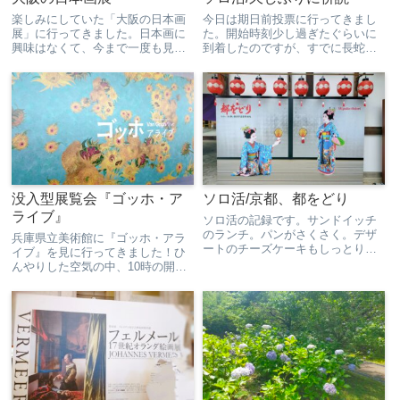
楽しみにしていた「大阪の日本画
今日は期日前投票に行ってきまし
展」に行ってきました。日本画に
た。開始時刻少し過ぎたぐらいに
興味はなくて、今まで一度も見に
到着したのですが、すでに長蛇の
行ったことなかったけど、すごく
列…今までに見たことのない行列
よかった！そんなに混んでおらず
で驚きました。無事投票も終え
ゆっくり見ることができて、説明
て、いざソロ活スタート！目的
文を読みながら1点１点見てたら、
は、キャロットケーキ。実は、キ
１時間45分滞在してました。...
ャロットケーキを食べたことがな
くて...
没入型展覧会『ゴッホ・ア
ソロ活/京都、都をどり
ライブ』
ソロ活の記録です。サンドイッチ
のランチ。パンがさくさく。デザ
兵庫県立美術館に『ゴッホ・アラ
ートのチーズケーキもしっとりで
イブ』を見に行ってきました！ひ
おいしい。今日から２連休なの
んやりした空気の中、10時の開館
で、１日目の今日はソロ活。前日
前に間に合うようにてくてく歩
から決めていた、ざるそばとミニ
く。ゴッホが過ごした部屋。写真
すき焼き丼のセットを注文。ミニ
や動画OKでした。あらゆる壁に映
すき焼き丼は、ミニだけど、豆
像が映し出されます。まだ人は写
腐、...
っていませんが、すぐいっぱい...