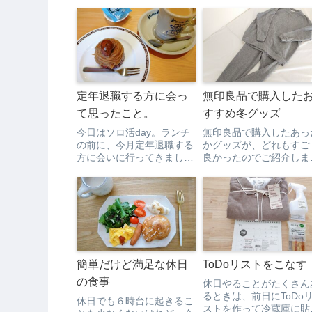
定年退職する方に会っ
無印良品で購入した
て思ったこと。
すすめ冬グッズ
今日はソロ活day。ランチ
無印良品で購入したあっ
の前に、今月定年退職する
かグッズが、どれもすご
方に会いに行ってきまし
良かったのでご紹介しま
た。今後はどうするのか伺
す‼まずは、こちら！『
ったところ、「年金だけで
たたかファイバー ムレ
は食べていけないから働か
くい厚手敷パッド』サイ
ないと…」すぐハローワー
ズ シングル
クに行くと言ってて、働か
グレーベージュ値
ない選択肢はないようでし
4,990円ちょっと色が白
た。家に帰り家計簿をつ
ぽく写ってますが、１枚
け...
目...
簡単だけど満足な休日
ToDoリストをこなす
の食事
休日やることがたくさん
るときは、前日にToDo
休日でも６時台に起きるこ
ストを作って冷蔵庫に貼