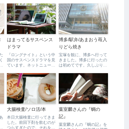
お
はまってるサスペンス
博多/駅弁/あまおう苺入
ドラマ
りどら焼き
た
『ロングナイト』という中
宝塚を観に、博多へ行って
く
国のサスペンスドラマを見
きました。博多に行ったの
ています。ネットニュース
は初めてです。久しぶりの
あ
でたまたま見つけて、GW
旅行だったので楽しみでも
に
に放送ということで録画予
あり、少し緊張もしていま
約して楽しみにしていまし
した。妹と一緒に午後の部
色
た。12話完結でまだ3話し
の観劇だったのですが、彼
段
か見ていないんですが、こ
女は前乗りで、午前の部も
っ
れがすごく面白い！過去と
観劇だったので、待ち合わ
現在を行き来しながら話...
せの時間までブラブラし
ま...
大腸検査/ソロ活/本
葉室麟さんの『蜩の
記』
あ
本日大腸検査に行ってきま
リ
した。前回下剤を飲むのが
葉室麟さんの『蜩の記』を
っ
つらすぎたので、それを思