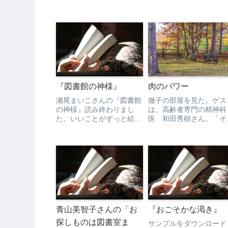
『図書館の神様』
肉のパワー
瀬尾まいこさんの『図書館
徹子の部屋を見た。ゲス
の神様』読み終わりまし
は、高齢者専門の精神科
た。いいことがずっと続く
医 和田秀樹さん。「そ
でもないように、悪いこと
なんやー！」「なるほど
がずっと続くでもないよう
ー」と、知れてよかった
に、桜が散っていくよう
思う内容で、しかもすぐ
に、季節がめぐり時間が過
践できることばかりなの
ぎ、いずれ無に還る、それ
で、50代以上の人には是
が人生なんだろうなと読み
見てほしい。ティーバー
終わって思った。休憩中に
で、9/14まで見れます。
読み...
っ...
青山美智子さんの「お
『おごそかな渇き』
探しものは図書室ま
サンプルをダウンロード