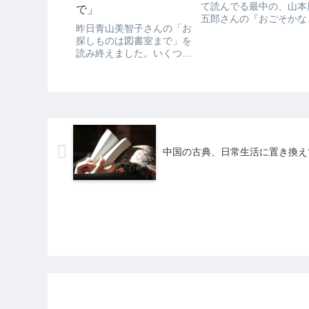
て読んでる最中の、山本
で」
五郎さんの『おごそかな
昨日青山美智子さんの「お
き』表題のほかにも作品
探しものは図書室まで」を
いくつも入っています。
読み終えました。いくつか
初の『蕭々(しょうしょう
の章に分かれていて、それ
十三年』という作品を電
ぞれに主人公がいるのです
で読んでいて、危うく泣
が、次の章に前の章の登場
そうになって、こらえる
人物が出てきたり「あの章
に必死でした。山本周五..
に出てた人がこんなところ
に」とか「あの出来事の続
きはこうなってたんだ」
中国の古典、日常生活に置き換え
と...