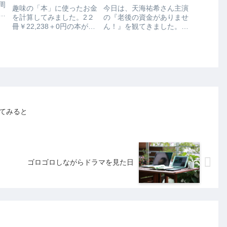
周
趣味の「本」に使ったお金
今日は、天海祐希さん主演
渇
を計算してみました。2２
の『老後の資金がありませ
が
冊￥22,238＋0円の本が2
ん！』を観てきました。以
最
冊でした。図書館で借りれ
前、老後2千万円問題が話
)
ば0円でいけるかもしれな
題になりましたが、この映
車
いけど、返却期限内に読め
画では「老後は4千万円必
き
ないかもしれないし、紙の
要です！」なんてところか
の
本を持ち歩くと重いのでい
ら話がスタートするので
.
つもkindleで買います。急
す！「そんなお金ないよ
に部分的に読...
～」なんて思ってるのに、
次か...
てみると
ゴロゴロしながらドラマを見た日