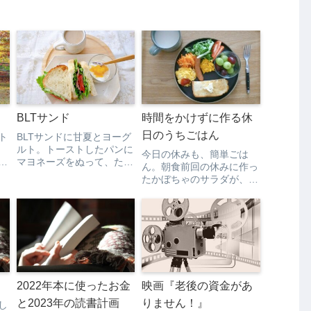
BLTサンド
時間をかけずに作る休
日のうちごはん
ト
BLTサンドに甘夏とヨーグ
ルト。トーストしたパンに
今日の休みも、簡単ごは
う
マヨネーズをぬって、たっ
ん。朝食前回の休みに作っ
ぷりのリーフレタスとトマ
たかぼちゃのサラダが、お
と
トとベーコン。
いしくてお気に入り。昼食
実
前に買ったあえるだけのパ
スタソースが簡単でおいし
非
かったから、カルボナーラ
を買ってみた。小さいけれ
ざ
ど、ベーコンも入ってい
た。ついていた粒こしょう
がア...
2022年本に使ったお金
映画『老後の資金があ
と2023年の読書計画
りません！』
し