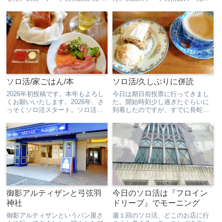
ターナー、印象派から現代へ-』と
をテーマにした作品を集めて展示
いうのを見に行った時に、モネの
した美術展。全体に光を描いた作
作品が少し展示されていて、興味
品や、影によって光を効果的に見
を持ったので、今回とても楽しみ
せた作品など、光と言っても色々
にしていました。印象派...
な描き方があるんだなって。光を
ど...
ソロ活/家ごはん/本
ソロ活/久しぶりに併読
2026年初投稿です。本年もよろし
今日は期日前投票に行ってきまし
くお願いいたします。2026年、さ
た。開始時刻少し過ぎたぐらいに
っそくソロ活スタート。ソロ活ご
到着したのですが、すでに長蛇の
はん記録せいろで蒸したパンがし
列…今までに見たことのない行列
っとりモチモチ。プレートは、一
で驚きました。無事投票も終え
つ一つの素材がおいしかった。お
て、いざソロ活スタート！目的
米じゃなくてクスクスのカレー。
は、キャロットケーキ。実は、キ
トッピングを混ぜて食べ...
ャロットケーキを食べたことがな
くて...
御影アルティザンと弓弦羽
今日のソロ活は『フロイン
神社
ドリーブ』でモーニング
御影アルティザンというパン屋さ
週１回のソロ活、どこのお店に行