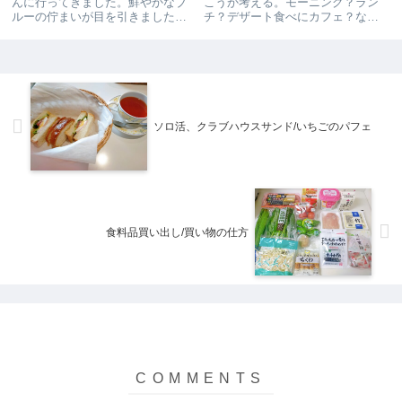
んに行ってきました。鮮やかなブ
こうか考える。モーニング？ラン
ルーの佇まいが目を引きました。
チ？デザート食べにカフェ？など
人気のパン・ド・ミが残り一つ。
など…。あれこれ考えるのが楽し
ギリギリセーフで買えてよかっ
い。本日は早起きをして、神戸に
た。明日食べてみます。その後、
ある『フロインドリーブ』でモー
弓弦羽神社に向かいました。弓弦
ニングを食べることにした。10時
羽神社は、羽生結弦さんが何度か
開店で、5分前に到着。すでに...
お...
ソロ活、クラブハウスサンド/いちごのパフェ
食料品買い出し/買い物の仕方