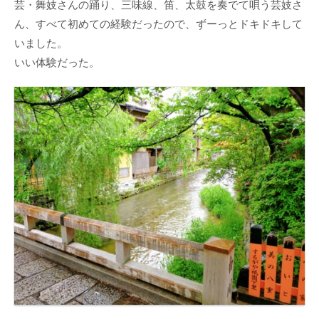
芸・舞妓さんの踊り、三味線、笛、太鼓を奏でて唄う芸妓さ
ん、すべて初めての経験だったので、ずーっとドキドキして
いました。
いい体験だった。