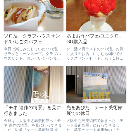
ソロ活、クラブハウスサン
あまおうパフェ/ユニクロ、
ド/いちごのパフェ
GU購入品
今日は楽しみにしていたソロ活。
ソロ活２月ラストのソロ活。お気
サラダとコーンスープ。クラブハ
に入りのお店、にしむら珈琲でミ
ウスサンド。おいしい！パン食べ
ックスサンドセット。もう１軒行
るのを楽しみにしてました。最近
く予定だったので少なめにしよう
うちは米あまり状態、、、という
と思って、ハーフを注文しまし
のも、自治体からお米券が配布さ
た。家でサンドイッチを作ること
れ、お釣りが出ないから５キロ買
がほとんどなくなったので、久し
ったんですが、しばらくして9月...
ぶりに食べた王道ミックスサン
ド、...
『モネ 連作の情景』を見に
光をあびた、テート美術館
行きました
展での休日
今日は、大阪中之島美術館へ『モ
大阪中之島美術館で始まった「テ
ネ 連作の情景』を見に行ってきま
ート美術館展」に行ってきまし
した。以前『テート美術館展 光 -
た。英国のテート美術館の「光」