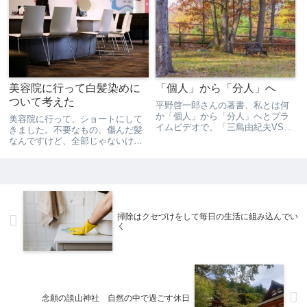
ィンクレイジがとても新鮮。『シ
『高瀬舟』をオススメしていたの
ラノ』は宝塚で観たので知ってい
で、読んでいます。青空文庫で無
たのですが、役者が変わるとま
料でkindleにダウンロードでき...
た...
美容院に行って白髪染めに
「個人」から「分人」へ
ついて考えた
平野啓一郎さんの著書、私とは何
か「個人」から「分人」へとプラ
美容院に行って、ショートにして
イムビデオで、「三島由紀夫VS東
きました。不要なもの、傷んだ髪
大全共闘５０年目の真実」を見て
なんですけど、全部じゃないけど
から、自己と他者の関係について
ある程度カットして、すっきりし
ずっと考えています。他者と向き
て気持ちがいい。心まで軽やかに
合っているときに、自己を認識す
なったような気がします。この時
る。もし世界に自分一人しかい...
期、日焼けを考えて後ろは長めに
する方が多いそうですが、長く
す...
掃除はクセづけをして毎日の生活に組み込んでい
く
念願の談山神社 自然の中で過ごす休日