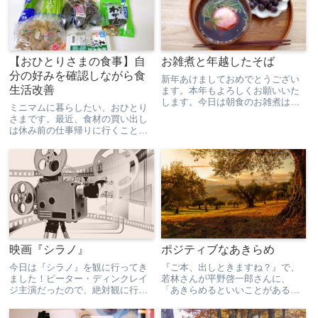
【おひとりさまの食事】自
お雑煮と年越したそば
分の好みを確認しながら食
新年あけましておめでとうござい
生活改善
ます。本年もよろしくお願いいた
します。今日は朝食のお雑煮は家
ミニマムに暮らしたい、おひとり
族で食べ昼前に解散、あとはいつ
さまです。最近、食材の買い出し
もの休日と変わらない感じでのん
は休み前の仕事帰りに行くことが
びり過ごしました。昼ごはん頂い
多いです。日中外に出るのが暑く
たお餅で本日２回目のお雑煮。野
てつらい…地面からの照り返しが
菜が食べたかったのでミニサラ
半端ない。休日の朝ごはん飲み物
ダ...
を買い忘れたのでほうじ茶飲みま
したが、うん、なんか違う。無
調...
映画『シラノ』
ポジティブなあきらめ
今日は『シラノ』を観に行ってき
『ご本、出しときますね？』で、
ました！ピーター・ディンクレイ
若林さんが平野啓一郎さんに、
ジ主演だったので、絶対観に行こ
「あきらめるといいことがある」
うと決めていました。ミュージカ
ことを教えてくれる本ありますか
ル映画で、歌ってるピーター・デ
ね？と聞いたところ、森鴎外の