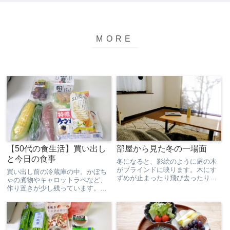
【50代の食生活】買い出し
部屋から見た冬の一場面
と今日の食事
冬になると、影絵のように庭の木
がブラインドに映ります。木にす
買い出し前の冷蔵庫の中。かぼち
ずめが止まったり飛び去ったりす
ゃの煮物やキャロットラペなど、
るのも映ってほのぼのする。
作り置きが少し残っています。鍋
にはお味噌汁が入っています。野
菜も少し残っています。今日炊い
たごはんがたくさん。以前のブロ
グで、冷凍ごはんは約100gと約
120gに分けていると書いた...