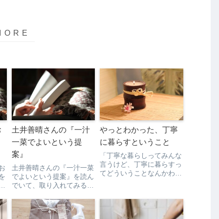
お
土井善晴さんの『一汁
やっとわかった、丁寧
一菜でよいという提
に暮らすということ
案』
「丁寧な暮らしってみんな
言うけど、丁寧に暮らすっ
お
土井善晴さんの『一汁一菜
てどういうことなんかわか
を
でよいという提案』を読ん
らんわ」「規則正しい生活
か
でいて、取り入れてみるこ
をすること？」「自分でご
れ
とにしました。ごはんをあ
はんを作って３食きちんと
す
たためてる間にお味噌汁を
食べること？」「部屋をき
場
作って、お味噌汁の具材
れいにしておくこと？」