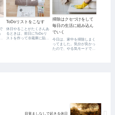
章
は、しめじと小松菜。たん
「わからんわ…」私がそう
ろ
ぱく質を取りたかったの
いうと、友人は笑ってい
続
で、卵も入れました。具だ
た。...
くさんのお味噌汁をおかず
掃除はクセづけをして
にす...
ToDoリストをこなす
毎日の生活に組み込ん
で
休日やることがたくさんあ
でいく
』
るときは、前日にToDoリ
か
ストを作って冷蔵庫に貼っ
今日は、家中を掃除しまく
ま
ておきます。今日のToDo
ってました。気分が良かっ
て
リスト 洗濯 棚などの拭き
たので、やる気モードでは
い
掃除 買い出し 無印に行く
あったんですけどそんなに
い
確定申告の書類記入 家計
がっつりするつもりはなか
込
簿の計算わざわざ書かなく
ったんです。でも、やり始
てもいいような内容だけ
めると止まらなくなって、
ど、書いてると「...
２時間近くやってました
ね。整理整頓は好きなんで
すけど、掃除は嫌いです。
と...
目覚ましなしで起きる休日