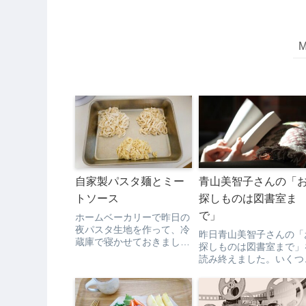
自家製パスタ麺とミー
青山美智子さんの「
トソース
探しものは図書室ま
で」
ホームベーカリーで昨日の
夜パスタ生地を作って、冷
昨日青山美智子さんの「
蔵庫で寝かせておきまし
探しものは図書室まで」
た。生地を３等分にしての
読み終えました。いくつ
ばす。麺棒を持っていない
の章に分かれていて、そ
ので、水筒を使った。端か
ぞれに主人公がいるので
ら丸めて5mmぐらいに切
が、次の章に前の章の登
ってほぐす。これが結構難