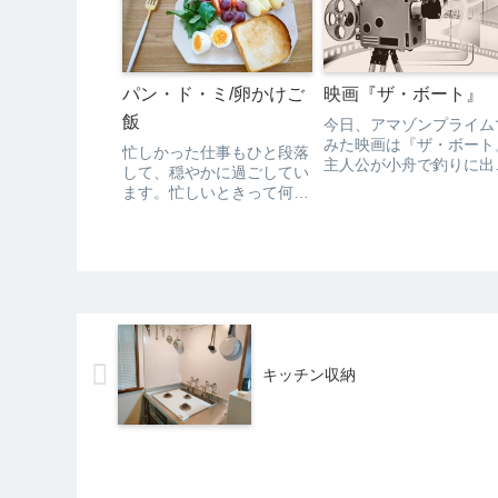
人物が出てきたり「あの
しかったんです。太く切り
に出てた人がこんなとこ
すぎたり、打ち粉の量が少
に」とか「あの出来事の
な...
きはこうなってたんだ」
と...
パン・ド・ミ/卵かけご
映画『ザ・ボート』
飯
今日、アマゾンプライム
みた映画は『ザ・ボート
忙しかった仕事もひと段落
主人公が小舟で釣りに出
して、穏やかに過ごしてい
けたら、すごい霧につつ
ます。忙しいときって何に
れて「うわっー」てなっ
も考えられないですね。自
たら、近くにボートが浮
分と対話するのもしんどか
てて、声をかけても誰も
ったです。最近は時間も気
ないから、ボートに乗り
持ちにも余裕が出てきたの
んで中をウロウロしてた
で、４月の予定を考えたり
ら、自分の小舟が消えて
しています。朝ごはん今日
る！...
はパン・ド・ミをトース
ト...
キッチン収納