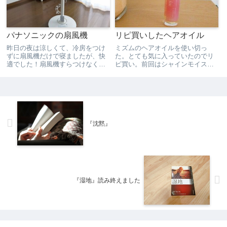
パナソニックの扇風機
リピ買いしたヘアオイル
昨日の夜は涼しくて、冷房をつけ
ミズムのヘアオイルを使い切っ
ずに扇風機だけで寝ましたが、快
た。とても気に入っていたのでリ
適でした！扇風機すらつけなくて
ピ買い。前回はシャインモイスト
も大丈夫かな？と思ったけど、一
を買ったので、今回は、ディープ
階だから窓を開けて寝れなくて、
モイストを買ってみた。シャイン
室内で熱中症になる方も多いと聞
モイストは、うるおいのある艶や
くし、油断しないほうがいいかな
かな髪。ディープモイストは、し
と思って。実は、もう１０年以
っとりとしたまとまりのある髪。
上...
た...
『沈黙』
『湿地』読み終えました