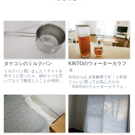
タケコシのミルクパン
KINTOのウォーターカラフ
ェ
ミルクパン買いました！チャイを
作ろうと思ったら、鍋が１つも空
今日からむぎ茶解禁です！２年前
いてなくて断念したことが何回も
ぐらいに買ってお気に入りの
あったので、フタはいらないか
「KINTOのウォーターカラフェ」
ら、「手軽にササっと使えて洗う
以前は無印のを使ってたんです
のもラクなものないかな～」と探
が、「もっとシンプルで洗いやす
してて見つけました！タケコシの
いものないかな」と探していて見
ミルクパン♪ステンレスだから丈
つけました。熱湯は入れれないん
夫...
ですが、私は濃すぎる麦茶が苦手
で...