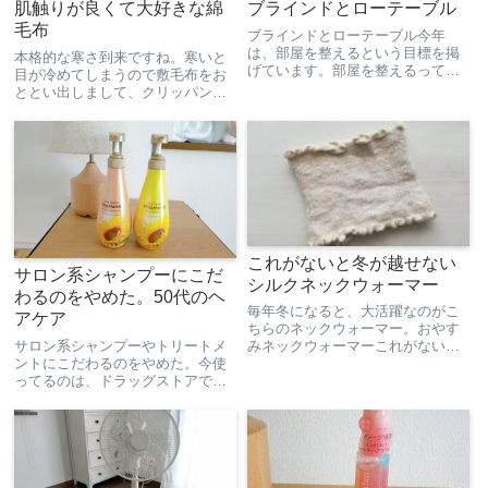
肌触りが良くて大好きな綿
ブラインドとローテーブル
毛布
ブラインドとローテーブル今年
は、部屋を整えるという目標を掲
本格的な寒さ到来ですね。寒いと
げています。部屋を整えるってち
目が冷めてしまうので敷毛布をお
ょっとわかりにくいですが、「居
ととい出しまして、クリッパンの
心地のいい部屋にしたい」「好き
スローケットで掛け布団全体を覆
が溢れた部屋にしたいと」いうニ
い、完全に冬仕様になりました。
ュアンスです。で、まず手を付け
そして、昨日から綿毛布を使い始
たのが、カーテンをブラインドに
めました。職場が変わったとき、
す...
緊張とストレスで寝汗をすごく
か...
これがないと冬が越せない
サロン系シャンプーにこだ
シルクネックウォーマー
わるのをやめた。50代のヘ
毎年冬になると、大活躍なのがこ
アケア
ちらのネックウォーマー。おやす
サロン系シャンプーやトリートメ
みネックウォーマーこれがないと
ントにこだわるのをやめた。今使
冬を越せません(>_<)１枚購入して
ってるのは、ドラッグストアで買
すごく良かったので、洗い替えに
える『HIMAWARIシャンプーとコ
もう１枚購入しました。もう３年
ンディショナー』シャンプージプ
使っています。仕事の日はお風呂
シーだった私の長い旅路もこれで
に入った後につけるのです...
終わりか？と思えるぐらい、気に
入っている。気に入ってい...