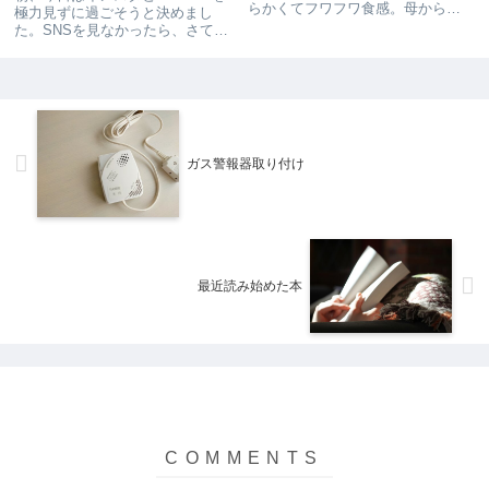
らかくてフワフワ食感。母からも
極力見ずに過ごそうと決めまし
らったスイカをずーっと食べてい
た。SNSを見なかったら、さて何
る。水分補給にいい。休み前だっ
するの？ですよ。SNSがなかった
たから、キムチモリモリで。白米
若かりし頃、休みの日私はいった
がおいしい。残っていた肉じゃが
い何をして過ごしていたんだろう
も。久しぶりのはちみつチーズ
か…本読んだり、録画してたドラ
ト...
マや映画見たり、ぶらぶ...
ガス警報器取り付け
最近読み始めた本