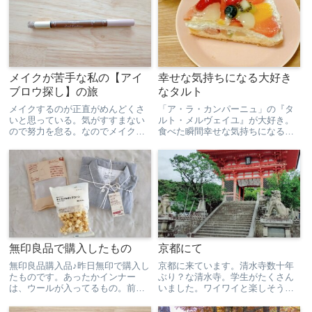
メイクが苦手な私の【アイ
幸せな気持ちになる大好き
ブロウ探し】の旅
なタルト
メイクするのが正直がめんどくさ
「ア・ラ・カンパーニュ」の『タ
いと思っている。気がすすまない
ルト・メルヴェイユ』が大好き。
ので努力を怠る。なのでメイクが
食べた瞬間幸せな気持ちになる。
苦手。メイクが好きな人は「ああ
フルーツがたくさん！どのフルー
でもないこうでもない」と何回も
ツも瑞々しくてとても美味しい！
繰り返し練習することで、メイク
中に入っているカスタードとスポ
が上手くなるのだと思う。なの
ンジが甘さ控えめで、フルーツの
で、努力ができない私は、なるべ
味を損なわない。すごくバラン
く...
ス...
無印良品で購入したもの
京都にて
無印良品購入品♪昨日無印で購入し
京都に来ています。清水寺数十年
たものです。あったかインナー
ぶり？な清水寺。学生がたくさん
は、ウールが入ってるもの。前買
いました。ワイワイと楽しそうで
ったのは綿だけのだったので、真
した。少し曇っていたけど、すご
冬だと寒いんです。まだ着てない
くきれいだった！どこを見ても