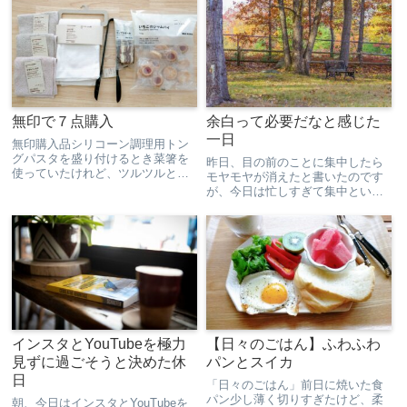
ので暖かさはわからないけど、手
緑、緑、緑！空気もおいしくて、
触りは気持ちがいい♪さすが無印。
浄化されました。お昼ごはん古民
あと、パジャマが安くなってた...
家みたいなお店で食べたランチ。
デ...
無印で７点購入
余白って必要だなと感じた
一日
無印購入品シリコーン調理用トン
グパスタを盛り付けるとき菜箸を
昨日、目の前のことに集中したら
使っていたけれど、ツルツルとこ
モヤモヤが消えたと書いたのです
ぼれ落ちるパスタと同時にはねる
が、今日は忙しすぎて集中という
ゆで汁との格闘に嫌気がさして購
か、目の前のことをこなすのにい
入。「つかみやすいわー」「トン
っぱいいっぱいで、途中無になっ
グってなんて便利なのでしょ
てました。一日があっという間に
う」 炒めものにも使えて、使用頻
過ぎて、充実と思いきや疲労感満
度...
載。身体は元気なんですけど。
気...
インスタとYouTubeを極力
【日々のごはん】ふわふわ
見ずに過ごそうと決めた休
パンとスイカ
日
「日々のごはん」前日に焼いた食
パン少し薄く切りすぎたけど、柔
朝、今日はインスタとYouTubeを