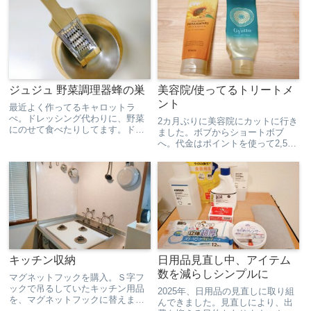
ジュジュ 野菜調理器蜂の巣
美容院/使ってるトリートメ
ント
最近よく作ってるキャロットラ
ぺ。ドレッシング代わりに、野菜
2カ月ぶりに美容院にカットに行き
にのせて食べたりしてます。ドレ
ました。ボブからショートボブ
ッシング買わなくていいから、節
へ。代金はポイントを使って2,500
約になる。砂糖、塩、オリーブオ
円なり。美容院代にお金をかけた
イル、お酢を適当に入れて、ササ
くないって思ってます。今年はあ
っと混ぜて終わり。５、６分ぐら
と1回カットして終了。美容費を何
いで作れる。粒こしょうとか、レ
とか年間予算内におさめたい。う
モ...
ねりが気になるから、右...
キッチン収納
日用品見直し中、アイテム
数を減らしシンプルに
マグネットフックを購入。Ｓ字フ
ックで吊るしていたキッチン用品
2025年、日用品の見直しに取り組
を、マグネットフックに替えまし
んできました。見直しにより、出
た。Ｓ字フックと違ってブラブラ