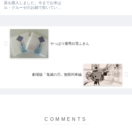
器を購入しました。今までお米は
消耗品は安いにこしたことはない
ル・クルーゼのお鍋で炊いていま
と思い購入したのですが、手触り
した。美味しく炊けていたのです
も、吸水性もイマイチでした(>_<)
が、重いので洗うのがしんどかっ
なので、また白雪ふきんを購入し
た。3合しか炊けなかったのも、炊
ました。白雪ふきん「あ～...
飯器を購入しようと思った理由で
す。いつも3合を7食分に分け...
やっぱり優秀白雪ふきん
劇場版「鬼滅の刃」無限列車編