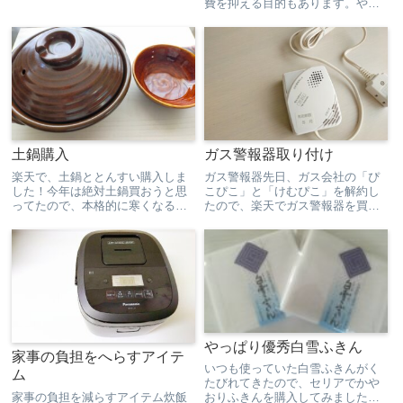
費を抑える目的もあります。やる
しないので、吊るしやすくなって
べきことは、アイテム数を減ら
大満足。キッチンに限らず、収納
す。○○専用の洗剤は、必ずしも必
は使いやすさが一番だと考えるよ
要ではないです。ベストを求めな
うになりました。頻繁に使うも
い。アイテム数が減ると管理がし
の...
やすくなるし、回転するので...
土鍋購入
ガス警報器取り付け
楽天で、土鍋ととんすい購入しま
ガス警報器先日、ガス会社の「ぴ
した！今年は絶対土鍋買おうと思
こぴこ」と「けむぴこ」を解約し
ってたので、本格的に寒くなる前
たので、楽天でガス警報器を買っ
に購入。目止めも終わったし、い
て、自分で取り付けました。すご
つでも使えるのだけれど、まだま
く軽くて小さいガス警報器！取り
だ暑くて鍋とかする気になれない
付けは簡単で、10分ぐらいででき
ので、もう少し涼しくなったら使
ました。ガス会社からガス警報器
おうと思います笑とんすいは、
取替のお知らせがきていたので...
今...
やっぱり優秀白雪ふきん
家事の負担をへらすアイテ
いつも使っていた白雪ふきんがく
ム
たびれてきたので、セリアでかや
家事の負担を減らすアイテム炊飯
おりふきんを購入してみました。