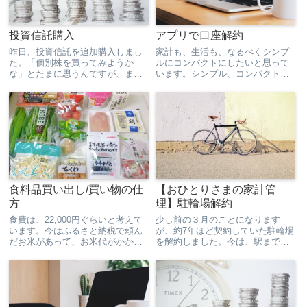
投資信託購入
アプリで口座解約
昨日、投資信託を追加購入しまし
家計も、生活も、なるべくシンプ
た。「個別株を買ってみようか
ルにコンパクトにしたいと思って
な」とたまに思うんですが、まと
います。シンプル、コンパクト、
まったお金が必要だし、株主優待
漠然としていてわかりにくい。今
には興味がないし、「自分の知っ
のところイメージで、これからよ
てる会社をとりあえず買おう」と
く考えて言語化したいと思いま
いうわけにもいかず、「会社の業
す。数を減らすというのはその1つ
績とか調べたりしたほうがいいよ
かな。昨日、使っていない銀行
ね...
口...
食料品買い出し/買い物の仕
【おひとりさまの家計管
方
理】駐輪場解約
食費は、22,000円ぐらいと考えて
少し前の３月のことになります
います。今はふるさと納税で頼ん
が、約7年ほど契約していた駐輪場
だお米があって、お米代がかから
を解約しました。今は、駅まで往
ないので、何とか予算内に抑えた
復40分ほど歩いています。駐輪場
い。お米がなくなったら難しいか
を解約したことで、年間21,600円
もしれないけど。食品の値段ほん
の費用が浮きました。なぜ解約し
と上がってますよね。職場の子
たかというと、解約したほうがメ
が、食パンが小さくなってる...
リットが大きかったから...