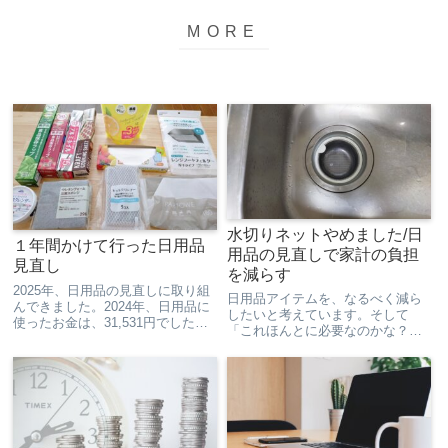
水切りネットやめました/日
１年間かけて行った日用品
用品の見直しで家計の負担
見直し
を減らす
2025年、日用品の見直しに取り組
日用品アイテムを、なるべく減ら
んできました。2024年、日用品に
したいと考えています。そして
使ったお金は、31,531円でした。
「これほんとに必要なのかな？」
これをもう少し減らしたいなと思
と思ったのが水切りネットでし
って、アイテムごとに「本当に必
た。使ってるゴミ受けは網目がつ
要なものなのか？」「用途がかぶ
まってるし、水切りネット使わな
ってるものはないか」「もう少し
くても細かいゴミもキャッチして
安いものに変えら...
くれるのでは？と思って試しに水
切り...