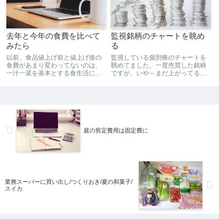
去年と今年の食費を比べて
監視銘柄のチャートを眺め
みたら
る
以前、食品値上げ前と値上げ後の
監視している個別株のチャートを
食費があまり変わってないのは、
眺めてました。一度売買した銘柄
一汁一菜を基本とする食生活に変
ですが、いや～まだ上がってる。
えたからという事を書きました。
早まったな～なんて思いながら見
食品の値上げは、今年の１月すで
てました。まあそんなもんです。
に始まっていて、値上げ品目が増
何かピンとくる銘柄ないかなと探
え続けた６月以降と、それ以前と
してたんですが、見つからず。監
を比較したんですが、この間、
視銘柄の値動きを見つつ、新し
去...
い...
庭の剪定費用は固定費に
業務スーパーに買い出し/つくりおき/夏の和菓子/
スイカ