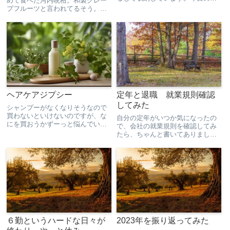
めて食べた河内晩柑。和製グレー
食のように「スクランブルエッグ
プフルーツと言われてるそう。業
が食べたい」というときに、小さ
務スーパーに買い出し。
いフライパンならためらわずに作
れるようになりました。大きいフ
ライパンしかなかったときは、
「...
ヘアケアジプシー
定年と退職 就業規則確認
してみた
シャンプーがなくなりそうなので
買わないといけないのですが、な
自分の定年がいつか気になったの
にを買おうかずーっと悩んでいま
で、会社の就業規則を確認してみ
す。今使ってる無印のシャンプー
たら、ちゃんと書いてありまし
は、使用感が好みではなかったの
た。定年は満60歳。退職は年度末
で、違うものにしようと思ってる
だった。退職後再雇用の場合は、
のですが、何を買えばいいの
シニアの就業規則と言うのがある
か…。ヘアケアジプシーです。ネ
らしい。それについては書いてな
ット...
かったので、就業時間とか給料
な...
６勤というハードな日々が
2023年を振り返ってみた