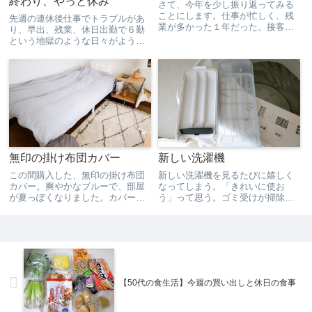
終わり、やっと休み
さて、今年を少し振り返ってみる
ことにします。仕事が忙しく、残
先週の連休後仕事でトラブルがあ
業が多かった１年だった。接客で
り、早出、残業、休日出勤で６勤
嫌なこともたくさんあったけど、
という地獄のような日々がようや
日にち薬で何とか乗り越えること
く終わり、本日は休みでした。よ
ができた。ブログに関しては、毎
く乗り越えられたなと思う。その
日更新をやめた。仕事の日、ごは
時はしんどかったけど、今は、す
んを食べてからブログを書い
ごくいい勉強をさせてもらったな
て、...
と思って、ちょっと感謝の気持
ち...
無印の掛け布団カバー
新しい洗濯機
この間購入した、無印の掛け布団
新しい洗濯機を見るたびに嬉しく
カバー。爽やかなブルーで、部屋
なってしまう。「きれいに使お
が夏っぽくなりました。カバーを
う」って思う。ゴミ受けが掃除し
替えるだけで、部屋の雰囲気がか
やすくてすごくいい。前の洗濯機
わります。無印のカバーは、肌触
はネットになってて、掃除がしに
りがいいので好きです。
くかったから。乾燥させてから洗
濯機に戻します。久しぶりに大型
家電を買ったけど、次買うとした
ら...
【50代の食生活】今週の買い出しと休日の食事