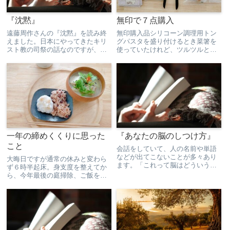
『沈黙』
無印で７点購入
遠藤周作さんの『沈黙』を読み終
無印購入品シリコーン調理用トン
えました。日本にやってきたキリ
グパスタを盛り付けるとき菜箸を
スト教の司祭の話なのですが、読
使っていたけれど、ツルツルとこ
んでる間ずっと苦しかった。遠藤
ぼれ落ちるパスタと同時にはねる
周作さんの講演を文字に起こした
ゆで汁との格闘に嫌気がさして購
ものを読んだのですが、世の中に
入。「つかみやすいわー」「トン
は弱虫と強虫というのがいて、こ
グってなんて便利なのでしょ
の話は弱虫の視点で書こうと思
う」 炒めものにも使えて、使用頻
っ...
度...
一年の締めくくりに思った
『あなたの脳のしつけ方』
こと
会話をしていて、人の名前や単語
などが出てこないことが多々あり
大晦日ですが通常の休みと変わら
ます。「これって脳はどういう状
ず６時半起床。身支度を整えてか
態になってるんだっけ？」と思っ
ら、今年最後の庭掃除、ご飯を炊
て、以前読んだ中野信子さんの
いて冷凍、洗濯、換気扇のフィル
『あなたの脳のしつけ方』を読み
ターを交換して家事は終了。その
返してみました。思い出せないの
後プログラミングの勉強をしまし
ってデータベースが膨大になって
た。妹が仕事の予定だったため、
し...
今年は大晦日は各自で過ごし、
元...