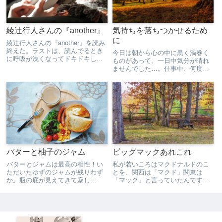
綾辻行人さんの『another』
気持ちを落ちつかせるため
に
綾辻行人さんの『another』を読み
終えた。ラストは、読んでるとき
今日は朝から心の中に黒く渦巻く
に呼吸が浅くなってドキドキして
ものがあって、一日中気分が晴れ
苦しかった。たぶん、眉間にしわ
ませんでした…。仕事中、何度も
を寄せながら読んでいたと思う。
袖をめくって時計を確認して、帰
ホラー＆ミステリ小説だったけ
る時間が早くきてほしいと願っ
ど、幽霊的なものはほとんどなか
た。家に帰ったら、動作をいつも
ったのでよかった。。それ...
よりゆっくりにすることを心掛け
ました。ゆっくり歩く。ゆっくり
ド...
バターと柚子のジャム
ビッグマックあれこれ
バターとジャムは最高の相性！い
私が若いころはマクドナルドのこ
ただいたゆずのジャムが残りわず
とを、関西は「マクド」関東は
か。瓶の底が見えてきて寂し
「マック」と言っていたんです
い…。ジャムは好きだから、スー
が、今もそうなのかな…。今日職
パーのジャムコーナーで立ちどま
場の子が、「ビッグマックセット
って手にとってはみるけど「砂糖
の値段が上がってた！」と興奮な
がいっぱい入ってそうだな」「こ
がら話してくれました。彼女が
んなに入ってても食べれそうにな
「ビッグマックは、この世で一番